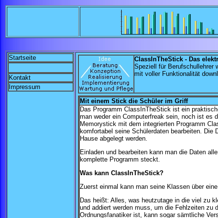
Startseite
ClassInTheStick -
Das elek
Speziell für Berufschullehrer
mit voller Funktionalität dow
Kontakt
Impressum
Mit einem Stick die Schüler im Griff
Das Programm ClassInTheStick ist ein praktisch
man weder ein Computerfreak sein, noch ist es d
Memorystick mit dem integrierten Programm Cla
komfortabel seine Schülerdaten bearbeiten. Die 
Hause abgelegt werden.
Einladen und bearbeiten kann man die Daten alle
komplette Programm steckt.
Was kann ClassInTheStick?
Zuerst einmal kann man seine Klassen über eine 
Das heißt: Alles, was heutzutage in die viel zu
und addiert werden muss, um die Fehlzeiten zu 
Ordnungsfanatiker ist, kann sogar sämtliche Vers